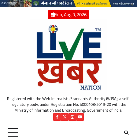
Skip
to
Sun, Aug 9, 2026
content
Registered with the Web Journalists Standards Authority (WJSA), a self-
regulatory body, under Registration No. S000108/2019-20 with the
Ministry of Information and Broadcasting, Government of India.
Facebook
Twitter
Instagram
YouTube