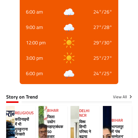
6:00 am
24
°
/
26
°
9:00 am
27
°
/
28
°
12:00 pm
29
°
/
30
°
3:00 pm
25
°
/
27
°
6:00 pm
24
°
/
25
°
Story on Trend
View All
BIHAR
DELHI
RELIGIOUS
NCR
जिला
कठिनाइयों
BIHAR
विश्व
उद्योग
में भी
हिन्दी
महाप्रबंधक
भागलपुर
मुस्कुराना
परिषद ने
50
में ‘पंच
सिखाते
बढ़ाया
हजार
सम्मेलन’