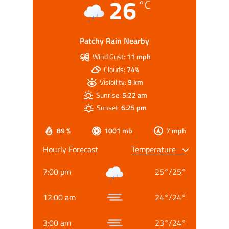
26
°C
Patchy Rain Nearby
Wind Gust:
11 mph
Clouds:
74%
Visibility:
9 km
Sunrise:
5:22 am
Sunset:
6:25 pm
89 %
1001 mb
7 mph
Hourly Forecast
7:00 pm
25
°
/
25
°
12:00 am
24
°
/
24
°
3:00 am
23
°
/
24
°