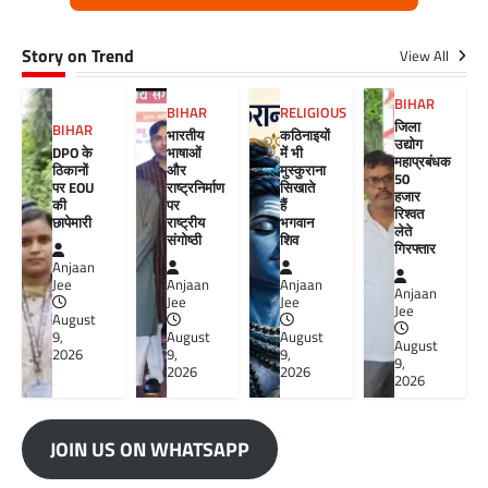
Story on Trend
View All
BIHAR
BIHAR
RELIGIOUS
जिला
BIHAR
भारतीय
कठिनाइयों
उद्योग
DPO के
भाषाओं
में भी
महाप्रबंधक
ठिकानों
और
मुस्कुराना
50
पर EOU
राष्ट्रनिर्माण
सिखाते
हजार
की
पर
हैं
रिश्वत
छापेमारी
राष्ट्रीय
भगवान
लेते
संगोष्ठी
शिव
गिरफ्तार
Anjaan
Jee
Anjaan
Anjaan
Anjaan
Jee
Jee
Jee
August
9,
August
August
August
2026
9,
9,
9,
2026
2026
2026
JOIN US ON WHATSAPP