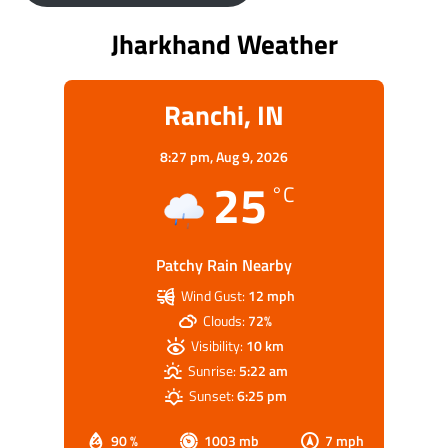
Jharkhand Weather
Ranchi, IN
8:27 pm,
Aug 9, 2026
25
°C
Patchy Rain Nearby
Wind Gust:
12 mph
Clouds:
72%
Visibility:
10 km
Sunrise:
5:22 am
Sunset:
6:25 pm
90 %
1003 mb
7 mph