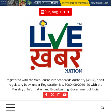
Skip
to
Sun, Aug 9, 2026
content
Registered with the Web Journalists Standards Authority (WJSA), a self-
regulatory body, under Registration No. S000108/2019-20 with the
Ministry of Information and Broadcasting, Government of India.
Facebook
Twitter
Instagram
YouTube