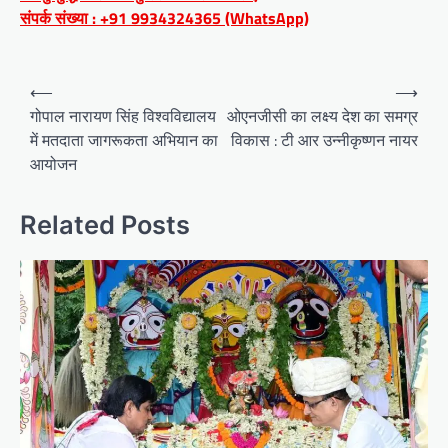
संपर्क संख्या : +91 9934324365 (WhatsApp)
Post
⟵
⟶
navigation
गोपाल नारायण सिंह विश्वविद्यालय
ओएनजीसी का लक्ष्य देश का समग्र
में मतदाता जागरूकता अभियान का
विकास : टी आर उन्नीकृष्णन नायर
आयोजन
Related Posts