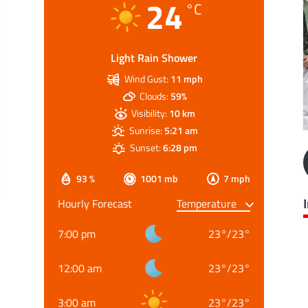
24
°C
Light Rain Shower
Wind Gust:
11 mph
Clouds:
59%
Visibility:
10 km
Sunrise:
5:21 am
Sunset:
6:28 pm
93 %
1001 mb
7 mph
Hourly Forecast
7:00 pm
23
°
/
23
°
12:00 am
23
°
/
23
°
3:00 am
23
°
/
23
°