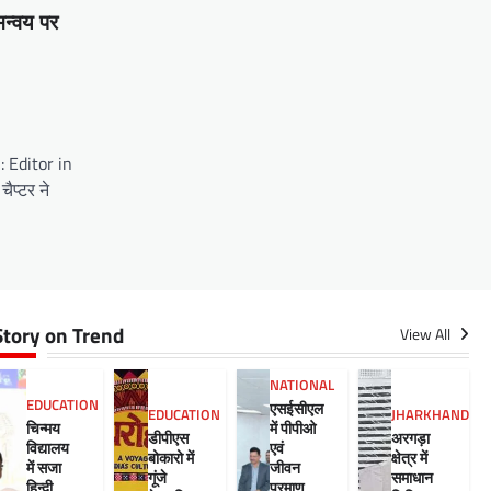
मन्वय पर
 Editor in
ैप्टर ने
Story on Trend
View All
NATIONAL
EDUCATION
एसईसीएल
EDUCATION
JHARKHAND
चिन्मय
में पीपीओ
डीपीएस
अरगड़ा
विद्यालय
एवं
बोकारो में
क्षेत्र में
में सजा
जीवन
गूंजे
समाधान
हिन्दी
प्रमाण