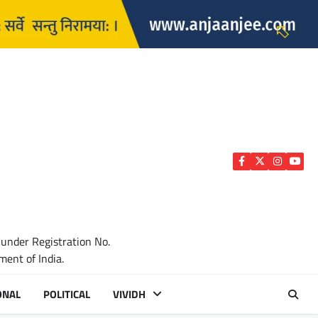
Facebook
Twitter
Instagra
YouTu
 under Registration No.
ent of India.
ONAL
POLITICAL
VIVIDH