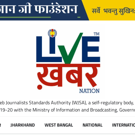
b Journalists Standards Authority (WJSA), a self-regulatory body,
-20 with the Ministry of Information and Broadcasting, Governm
R
JHARKHAND
WEST BANGAL
NATIONAL
INTERNATI