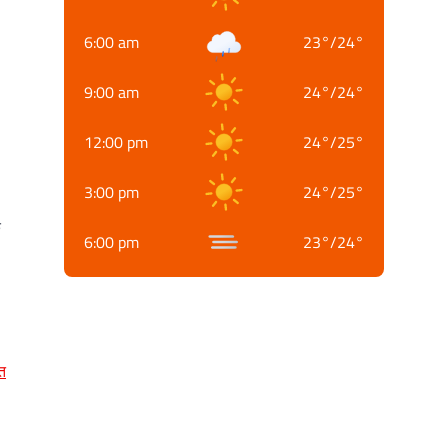
6:00 am
23
°
/
24
°
9:00 am
24
°
/
24
°
12:00 pm
24
°
/
25
°
3:00 pm
24
°
/
25
°
क
6:00 pm
23
°
/
24
°
त