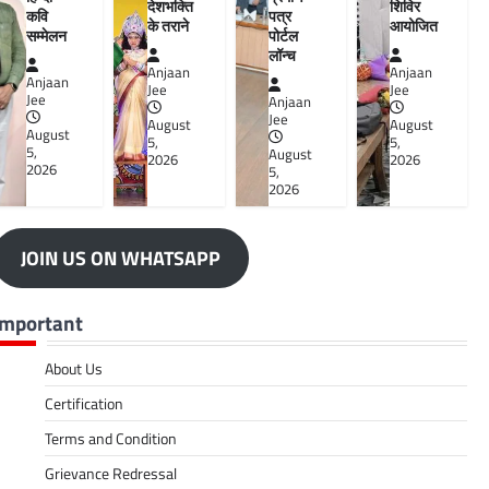
देशभक्ति
शिविर
कवि
पत्र
के तराने
आयोजित
सम्मेलन
पोर्टल
लॉन्च
Anjaan
Anjaan
Anjaan
Jee
Jee
Jee
Anjaan
Jee
August
August
August
5,
5,
5,
August
2026
2026
2026
5,
2026
JOIN US ON WHATSAPP
Important
About Us
Certification
Terms and Condition
Grievance Redressal