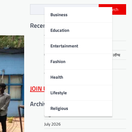
Search
Business
Recent Posts
Education
चिन्मय विद्यालय में सजा हिन्दी कवि सम्मेलन
Entertainment
डीपीएस बोकारो में गूंजे देशभक्ति के तराने
एसईसीएल में पीपीओ एवं जीवन प्रमाण पत्र पोर्टल लॉन्च
Fashion
अरगड़ा क्षेत्र में समाधान शिविर आयोजित
सीसीएल में एचसीएम मॉड्यूल पर प्रशिक्षण
Health
JOIN US
on WhatsApp
Lifestyle
Archives
Religious
August 2026
July 2026