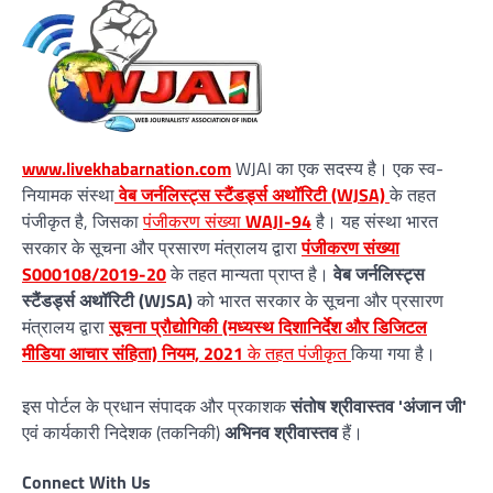
www.livekhabarnation.com
WJAI का एक सदस्य है। एक स्व-
नियामक संस्था
वेब जर्नलिस्ट्स स्टैंडर्ड्स अथॉरिटी (WJSA)
के तहत
पंजीकृत है, जिसका
पंजीकरण संख्या
WAJI-94
है। यह संस्था भारत
सरकार के सूचना और प्रसारण मंत्रालय द्वारा
पंजीकरण संख्या
S000108/2019-20
के तहत मान्यता प्राप्त है।
वेब जर्नलिस्ट्स
स्टैंडर्ड्स अथॉरिटी (WJSA)
को भारत सरकार के सूचना और प्रसारण
मंत्रालय द्वारा
सूचना प्रौद्योगिकी (मध्यस्थ दिशानिर्देश और डिजिटल
मीडिया आचार संहिता) नियम, 2021
के तहत पंजीकृत
किया गया है।
इस पोर्टल के प्रधान संपादक और प्रकाशक
संतोष श्रीवास्तव 'अंजान जी'
एवं कार्यकारी निदेशक (तकनिकी)
अभिनव श्रीवास्तव
हैं।
Connect With Us