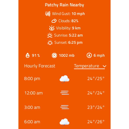
Patchy Rain Nearby
Wind Gust:
10 mph
Clouds:
82%
Visibility:
9 km
Sunrise:
5:22 am
Sunset:
6:25 pm
91 %
1002 mb
6 mph
Hourly Forecast
8:00 pm
24
°
/
25
°
12:00 am
24
°
/
24
°
3:00 am
23
°
/
24
°
6:00 am
24
°
/
26
°