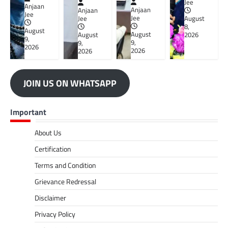
Jee
Anjaan
Anjaan
Anjaan
Jee
Jee
Jee
August
8,
August
August
August
2026
9,
9,
9,
2026
2026
2026
JOIN US ON WHATSAPP
Important
About Us
Certification
Terms and Condition
Grievance Redressal
Disclaimer
Privacy Policy