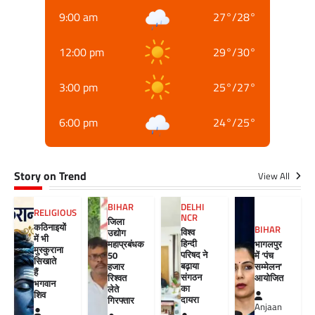
9:00 am
27
°
/
28
°
12:00 pm
29
°
/
30
°
3:00 pm
25
°
/
27
°
6:00 pm
24
°
/
25
°
Story on Trend
View All
BIHAR
DELHI
RELIGIOUS
NCR
जिला
कठिनाइयों
BIHAR
विश्व
उद्योग
में भी
हिन्दी
महाप्रबंधक
भागलपुर
मुस्कुराना
परिषद ने
50
में ‘पंच
सिखाते
बढ़ाया
हजार
सम्मेलन’
हैं
संगठन
रिश्वत
आयोजित
भगवान
का
लेते
शिव
दायरा
गिरफ्तार
Anjaan