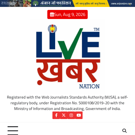
Skip
to
Sun, Aug 9, 2026
content
Registered with the Web Journalists Standards Authority (WJSA), a self-
regulatory body, under Registration No. S000108/2019-20 with the
Ministry of Information and Broadcasting, Government of India.
Facebook
Twitter
Instagram
YouTube